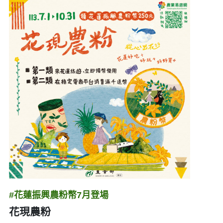
#花蓮振興農粉幣7月登場
花現農粉