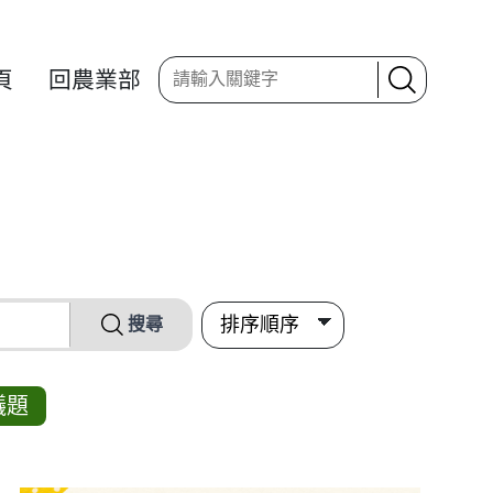
頁
回農業部
搜尋
議題