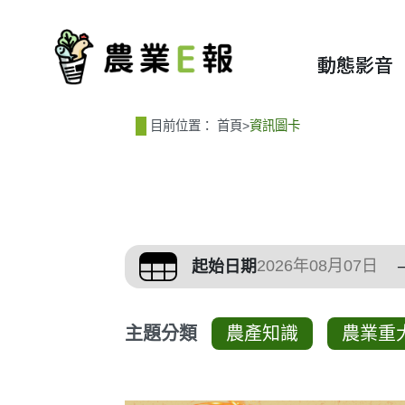
:::
:::
動態影音
目前位置：
首頁
>
資訊圖卡
篩選、排序與主題分
起始日期
主題分類
農產知識
農業重