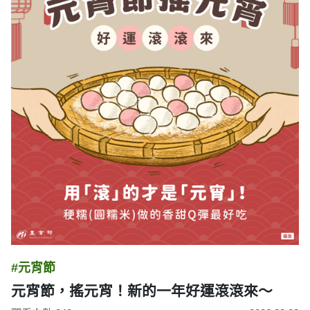
#元宵節
元宵節，搖元宵！新的一年好運滾滾來～