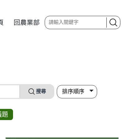
頁
回農業部
搜尋
議題