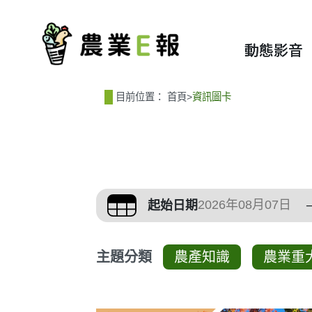
:::
:::
動態影音
目前位置：
首頁
>
資訊圖卡
篩選、排序與主題分
起始日期
主題分類
農產知識
農業重