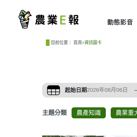
:::
:::
動態影音
目前位置：
首頁
>
資訊圖卡
篩選、排序與主題分
起始日期
主題分類
農產知識
農業重