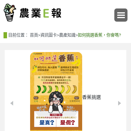
:::
:::
目前位置：
首頁
>
資訊圖卡
>
農產知識
>
如何挑選香蕉，你會嗎?
香蕉挑選