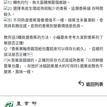
轉色均勻、無大面積擦壓傷痕跡。
選擇表皮生理成熟斑點少的香蕉，這類香蕉儲 存時間
較久。
不同熟度香蕉營養價值不一樣，綠蕉含多量澱粉，食
用具有飽足感。愈熟的香蕉則營養價值是愈高。
教完這3種挑選香蕉的方法，小編要來考考大家對香蕉的了
解是否正確!
Q:『香蕉果軸用錫箔紙包覆起來可以保存比較久』，這樣的
說法是否正確?
A:答案是錯誤的。正確的保存方式是成熟香蕉「以保鮮膜
整果包覆」，存放於冰箱蔬果層大約可保持1週果皮顏色不
變黑，風味一樣。
返回列表