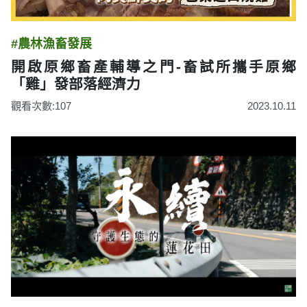
#農林漁畜發展
開啟原鄉畜產輔導之門-畜試所攜手原鄉
「雞」發部落經濟力
觀看次數:107
2023.10.11