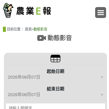
:::
:::
目前位置：
首頁
>
動態影音
動態影音
篩選、排序與主題分類
起始日期
結束日期
請輸入關鍵字