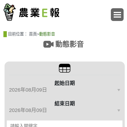
:::
:::
目前位置：
首頁
>
動態影音
動態影音
篩選、排序與主題分類
起始日期
結束日期
請輸入關鍵字