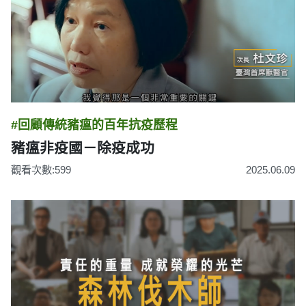
#回顧傳統豬瘟的百年抗疫歷程
豬瘟非疫國－除疫成功
觀看次數:599
2025.06.09