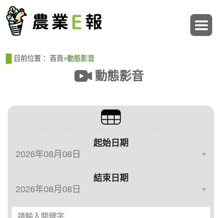
:::
:::
目前位置：
首頁
>
動態影音
動態影音
篩選、排序與主題分類
起始日期
結束日期
請輸入關鍵字