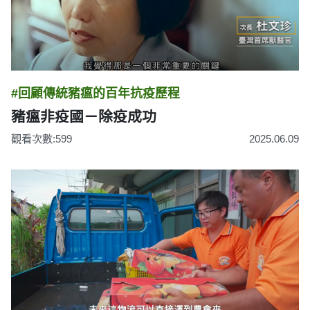
#回顧傳統豬瘟的百年抗疫歷程
豬瘟非疫國－除疫成功
觀看次數:599
2025.06.09