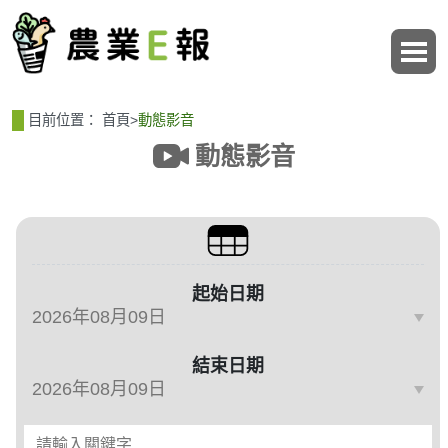
:::
:::
目前位置：
首頁
>
動態影音
動態影音
篩選、排序與主題分類
起始日期
結束日期
請輸入關鍵字