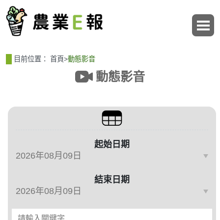
:::
:::
目前位置：
首頁
>
動態影音
動態影音
篩選、排序與主題分類
起始日期
結束日期
請輸入關鍵字