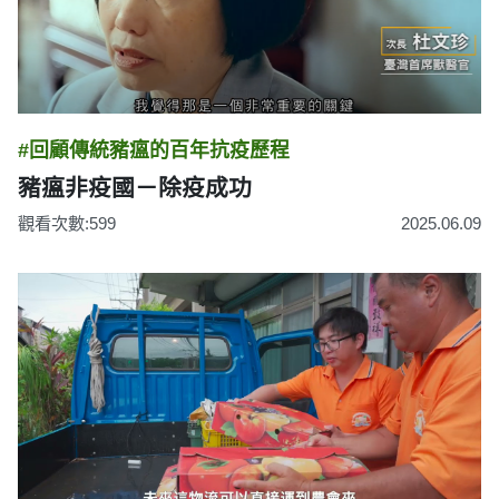
#回顧傳統豬瘟的百年抗疫歷程
豬瘟非疫國－除疫成功
觀看次數:599
2025.06.09