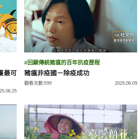
#回顧傳統豬瘟的百年抗疫歷程
護最可
豬瘟非疫國－除疫成功
觀看次數:599
2025.06.09
25.06.25