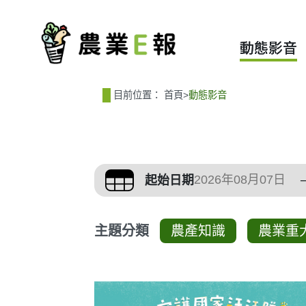
:::
:::
動態影音
目前位置：
首頁
>
動態影音
篩選、排序與主題分
起始日期
主題分類
農產知識
農業重
影音列表