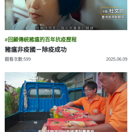
#回顧傳統豬瘟的百年抗疫歷程
豬瘟非疫國－除疫成功
觀看次數:599
2025.06.09