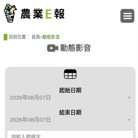
:::
:::
目前位置：
首頁
>
動態影音
動態影音
篩選、排序與主題分類
起始日期
結束日期
請輸入關鍵字