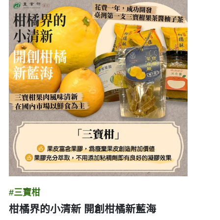
#三寶柑
柑橘界的小清新 開創柑橘新藍海