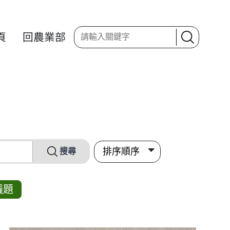
頁
回農業部
搜尋
議題