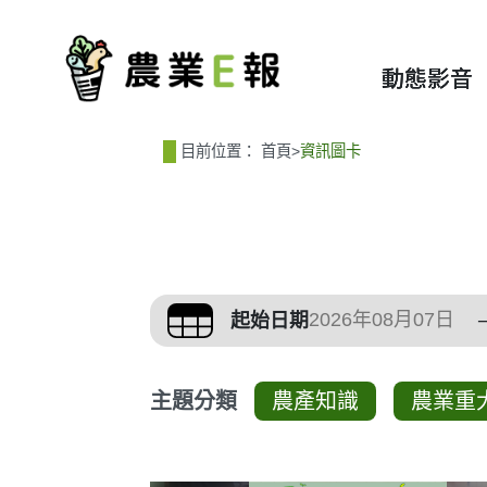
:::
:::
動態影音
目前位置：
首頁
>
資訊圖卡
篩選、排序與主題分
起始日期
主題分類
農產知識
農業重