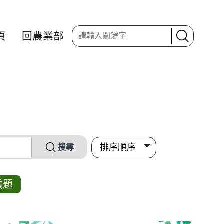
頁
回農業部
搜尋
議題