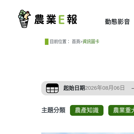
:::
:::
動態影音
目前位置：
首頁
>
資訊圖卡
篩選、排序與主題分
起始日期
主題分類
農產知識
農業重