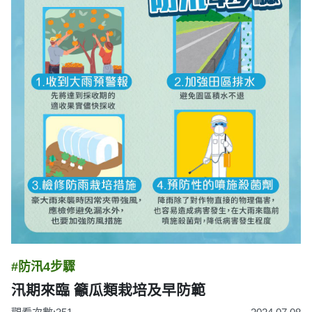
#防汛4步驟
汛期來臨 籲瓜類栽培及早防範