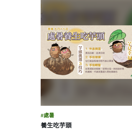
圖卡列表
#處暑
養生吃芋頭