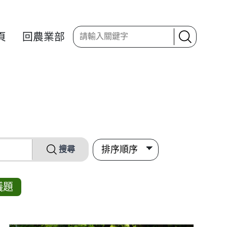
頁
回農業部
搜尋
議題