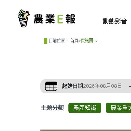
:::
:::
動態影音
目前位置：
首頁
>
資訊圖卡
篩選、排序與主題分
起始日期
主題分類
農產知識
農業重