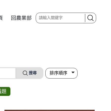
頁
回農業部
搜尋
議題