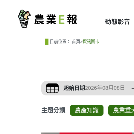
:::
:::
動態影音
目前位置：
首頁
>
資訊圖卡
篩選、排序與主題分
起始日期
主題分類
農產知識
農業重