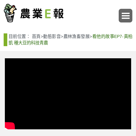
:::
:::
目前位置：
首頁
>
動態影音
>
農林漁畜發展
>
看他的故事EP7-黃柏
凱 種大豆的科技青農