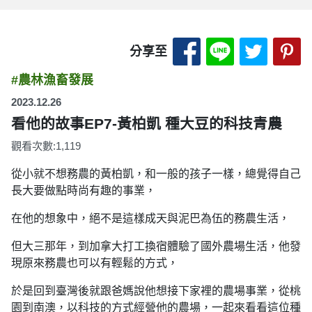
分享至 Facebook
分享至 LINE
分享至 
分
分享至
#農林漁畜發展
2023.12.26
看他的故事EP7-黃柏凱 種大豆的科技青農
觀看次數:1,119
從小就不想務農的黃柏凱，和一般的孩子一樣，總覺得自己
長大要做點時尚有趣的事業，
在他的想象中，絕不是這樣成天與泥巴為伍的務農生活，
但大三那年，到加拿大打工換宿體驗了國外農場生活，他發
現原來務農也可以有輕鬆的方式，
於是回到臺灣後就跟爸媽說他想接下家裡的農場事業，從桃
園到南澳，以科技的方式經營他的農場，一起來看看這位種