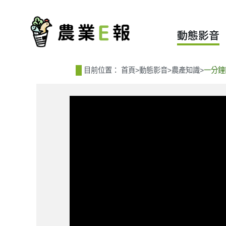
:::
:::
動態影音
目前位置：
首頁
>
動態影音
>
農產知識
>
一分鐘