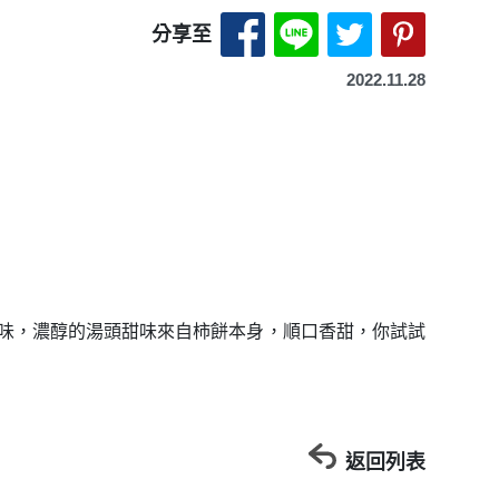
分享至 Facebook-另開
分享至 LINE-另開
分享至 X（Tw
分享至 P
分享至
2022.11.28
味，濃醇的湯頭甜味來自柿餅本身，順口香甜，你試試
返回列表