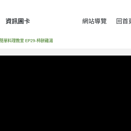
資訊圖卡
網站導覽
回首
簡單料理教室 EP29-柿餅雞湯