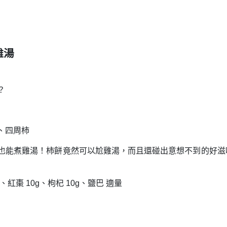
雞湯
？
、四周柿
也能煮雞湯！柿餅竟然可以尬雞湯，而且還碰出意想不到的好滋
紅棗 10g、枸杞 10g、鹽巴 適量