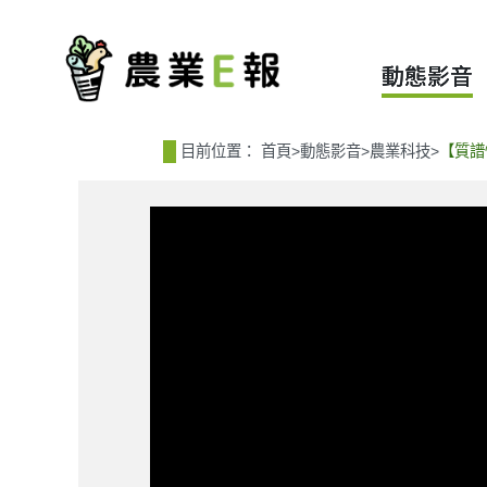
:::
:::
動態影音
目前位置：
首頁
>
動態影音
>
農業科技
>
【質譜