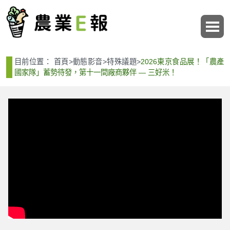
:::
:::
目前位置：
首頁
>
動態影音
>
特殊議題
>
2026東京食品展！「農產
國家隊」蓄勢待發，第十一間廠商夥伴 ― 三好米！