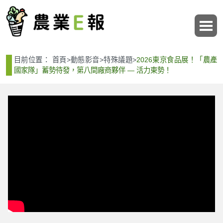
:::
:::
目前位置：
首頁
>
動態影音
>
特殊議題
>
2026東京食品展！「農產
國家隊」蓄勢待發，第八間廠商夥伴 ― 活力東勢！