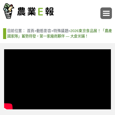
:::
:::
目前位置：
首頁
>
動態影音
>
特殊議題
>
2026東京食品展！「農產
國家隊」蓄勢待發，第一家廠商夥伴 ― 大倉米鋪！