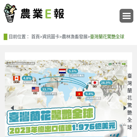
:::
:::
目前位置：
首頁
>
資訊圖卡
>
農林漁畜發展
>
臺灣蘭花驚艷全球
臺
灣
蘭
艷
花
驚
艷
全
球