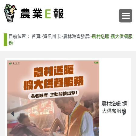
:::
:::
目前位置：
首頁
>
資訊圖卡
>
農林漁畜發展
>
農村送暖 擴大供餐服
務
擴
農村送暖 擴
大供餐服務