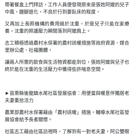
帶著餐盒上門拜訪，工作人員便發現原來是張姓阿嬤的兒子
中風，腿腳退化，不良於行到要臥床的程度，
又再加上長照機構的費用過於沈重，於是兒子只能在家療
養，沈重的照護壓力瞬間落到阿嬤肩上。
志工積極透過農村水保署的農村送暖措施等政府資源、媒合
里辦公處、社福團體，
讓兩人所需的飲食與生活物資都能到位，張姓阿嬤與兒子也
終於能在沈重的生活壓力中獲得些許喘息空間。
►苗栗縣後龍鎮水尾社區發展協會：用便當與暖意伴獨居老
夫妻重拾活力
農業部農村水保署藉由「農村送暖」措施，輔導水尾社區發
展協會給予長者關懷。
社區志工藉由社區訪視時，了解到有一對老夫妻，阿公雙眼