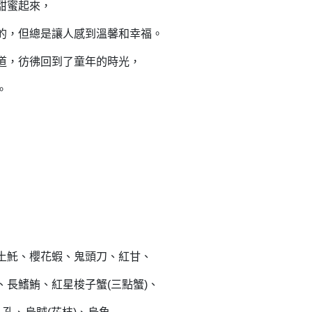
甜蜜起來，
的，但總是讓人感到溫馨和幸福。
道，彷彿回到了童年的時光，
。
土魠、櫻花蝦、鬼頭刀、紅甘、
長鰭鮪、紅星梭子蟹(三點蟹)、