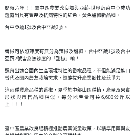
歷時六年！！臺中區農業改良場與亞蔬-世界蔬菜中心成功
選育出具有豐產及抗病特性的紅色、黃色甜椒新品種，
台中亞蔬1號及台中亞蔬2號。
番椒可依照辣度有無分為辣椒及甜椒，台中亞蔬1號及台中
亞蔬2號皆為無辣度的「甜椒」唷！
選育出適合國內生產環境特性的番椒品種，不但能滿足進口
替代及國內農友栽培需求，還能提升產業韌性及競爭力！
這兩種豐產品種的番椒，夏季於中部山區種植，產量及果實
形狀與市售品種相似，每分地產量可達6,600公斤以
上！！！
臺中區農業改良場積極推動農藥減量政策，以精準用藥與友