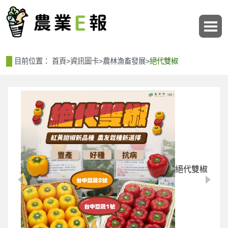
:::
:::
目前位置：
首頁
>
資訊圖卡
>
農林漁畜發展
>
絕代雙椒
絕代雙椒