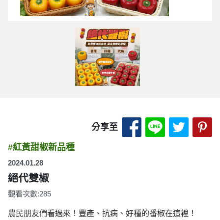
分享至 Facebook
分享至 LINE
分享至 
分
分享至
#紅黃甜椒新品種
2024.01.28
絕代雙椒
觀看次數:285
農民朋友們看過來！豐產、抗病、好種的番椒在這裡！