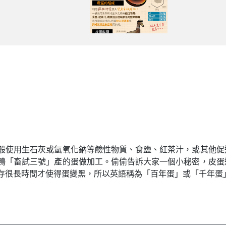
般使用生石灰或氫氧化鈉等鹼性物質、食鹽、紅茶汁，或其他促
鴨「畜試三號」產的蛋做加工。偷偷告訴大家一個小秘密，皮蛋
存很長時間才使得蛋變黑，所以英語稱為「百年蛋」或「千年蛋