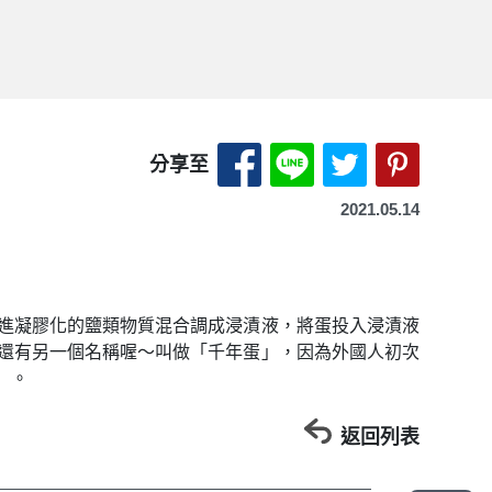
分享至 Facebook-另開
分享至 LINE-另開
分享至 X（Tw
分享至 P
分享至
2021.05.14
進凝膠化的鹽類物質混合調成浸漬液，將蛋投入浸漬液
還有另一個名稱喔～叫做「千年蛋」，因為外國人初次
」。
返回列表