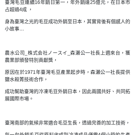
臺灣毛豆連續16年銷日第一，年外銷達25億元，在日本市
占超過4成 ，
身為臺灣之光的毛豆成功外銷至日本，其實背後有個感人的
小故事…
農水公司_株式会社ノースイ_森瀨公一社長上週來台，獲
農業部頒發特別貢獻獎，
原因在於1971年臺灣毛豆產業起步時，森瀨公一社長提供
鹽水殺菁技術合作，
成功幫助臺灣的冷凍毛豆外銷日本，因此兩國共好、共同拓
展國際市場。
臺灣南部的氣候非常適合毛豆生長，透過完善的加工技術，
每一包外銷毛豆從原料收成到冷凍成品僅需4個小時的生產