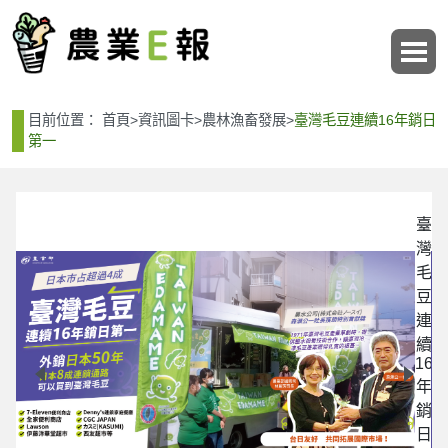
:::
:::
目前位置：
首頁
>
資訊圖卡
>
農林漁畜發展
>
臺灣毛豆連續16年銷日
第一
臺
臺
灣
灣
毛
毛
豆
豆
連
連
續
續
16
16
年
年
銷
銷
日
日