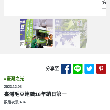
第
第
一
一
分享至 Facebook
分享至 LINE
分享至 
分
分享至
#臺灣之光
2023.12.08
臺灣毛豆連續16年銷日第一
觀看次數:494