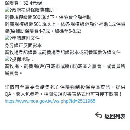
保險費：32.4元/頭
政府提供保險費補助：
飼養規模級距500頭以下，保險費全額補助
飼養規模級距501頭以上，依各規模級距額外補助1成保險
費(原補助保險費4-7成，加碼至5-8成)
申請應附文件：
身分證正反面影本
畜牧場登記證書或飼養場登記證影本或飼養頭數佐證文件
投保地點：
畜牧場、飼養場(戶)直轄市或縣(市)轄區之農會，或會員所
屬農會。
詳情可至農委會豬隻死亡保險強制投保專區查詢，提供
QA、懶人包參考，相關法規與書表格式也可直接下載唷！
https://www.moa.gov.tw/ws.php?id=2511965
返回列表