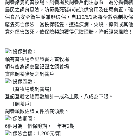
飼養豬隻的畜牧場、飼養場及飼養戶們注意囉！為分擔養豬
農民之飼育風險，防範斃死豬非法流供食用及任意棄置，確
保食品安全衛生並兼顧環保，自110/5/1起將全數強制投保
豬隻死亡保險！當投保豬隻，遭逢疾病、火燒、摔倒或其他
意外傷害致死，依保險契約獲得保險理賠，降低經營風險！
投保對象：
領有畜牧場登記證書之畜牧場
領有畜禽飼養登記證之飼養場
實際飼養豬隻之飼養戶
投保頭數：
－〔畜牧場或飼養場〕－
登記登載之總頭數加計一成為上限、八成為下限。
－〔飼養戶〕－
飼養頭數佐證文件所載頭數。
保險期間：
6個月為一個保險期，一年有2期
保險金額：1,200元/頭