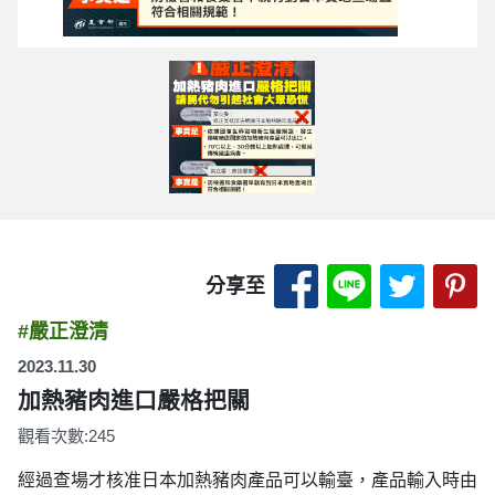
分享至 Facebook
分享至 LINE
分享至 
分
分享至
#嚴正澄清
2023.11.30
加熱豬肉進口嚴格把關
觀看次數:245
經過查場才核准日本加熱豬肉產品可以輸臺，產品輸入時由