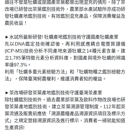
過往不管是牡蠣或是國產茶葉都曾出現混充的情形，除了茶
改場已研發出茶葉鑑別技術外，農業部水產試驗所亦成功研
發牡蠣產地鑑別技術，有效鑑別混充產品，保障消費權益及
農民收益！
►水試所最新研發! 牡蠣產地鑑別技術守護國產牡蠣產業
先以DNA鑑定技術確認後，再利用感應耦合電漿質譜儀
(ICP-MS)技術分析不同產地來源牡蠣之14種元素含量，建
立1,785筆特徵元素分析資料庫，對國產與境外牡蠣的辨識
率達97.3%。
利用「牡蠣多重元素檢驗方法」和「牡蠣物種之鑑別檢驗方
法」，保障臺灣蚵農權利，維護消費者知的權益。
►茶改場研發茶葉產地鑑別技術守護臺灣茶產業
除牡蠣鑑別技術外，過去農業部茶葉及飲料作物改良場也研
發茶葉產地鑑別技術，建立茶葉溯源管理制度，112年起茶
葉流通及販賣前應依「溯源農糧產品溯源資訊項目及標示方
式」之規定登錄溯源資訊及進行標示，消費者一掃就能知道
生產資訊!