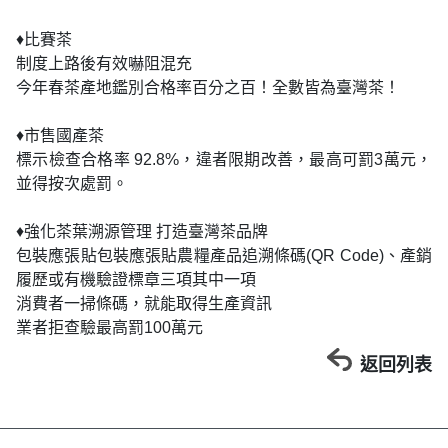
♦比賽茶
制度上路後有效嚇阻混充
今年春茶產地鑑別合格率百分之百！全數皆為臺灣茶！
♦市售國產茶
標示檢查合格率 92.8%，違者限期改善，最高可罰3萬元，
並得按次處罰。
♦強化茶葉溯源管理 打造臺灣茶品牌
包裝應張貼包裝應張貼農糧產品追溯條碼(QR Code)、產銷
履歷或有機驗證標章三項其中一項
消費者一掃條碼，就能取得生產資訊
業者拒查驗最高罰100萬元
返回列表