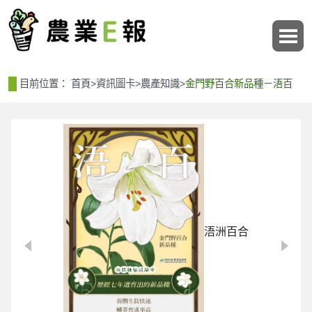
:::
:::
目前位置：
首頁
>
資訊圖卡
>
農產知識
>
金門野百合新品種－浯百
浯洲百合