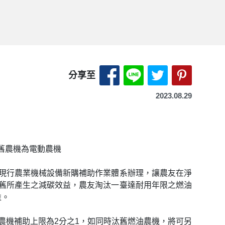
分享至 Facebook-另開
分享至 LINE-另開
分享至 X（Tw
分享至 P
分享至
2023.08.29
舊農機為電動農機
現行農業機械設備新購補助作業體系辦理，讓農友在淨
舊所產生之減碳效益，農友淘汰一臺達耐用年限之燃油
益。
動農機補助上限為2分之1，如同時汰舊燃油農機，將可另