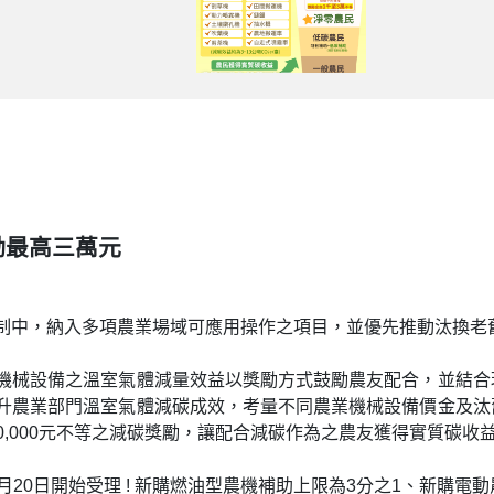
勵最高三萬元
制中，納入多項農業場域可應用操作之項目，並優先推動汰換老
機械設備之溫室氣體減量效益以獎勵方式鼓勵農友配合，並結合
升農業部門溫室氣體減碳成效，考量不同農業機械設備價金及汰
30,000元不等之減碳獎勵，讓配合減碳作為之農友獲得實質碳收
月20日開始受理 ! 新購燃油型農機補助上限為3分之1、新購電