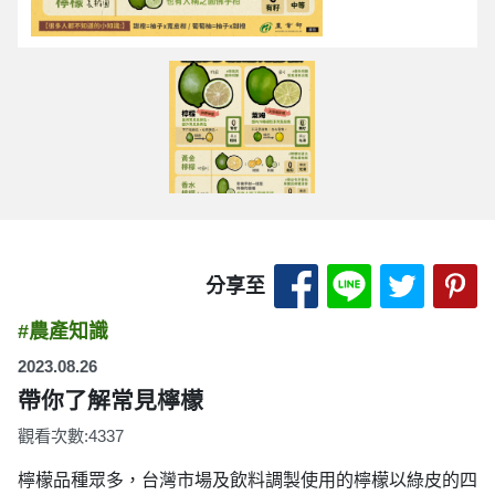
分享至 Facebook
分享至 LINE
分享至 
分
分享至
#農產知識
2023.08.26
帶你了解常見檸檬
觀看次數:4337
檸檬品種眾多，台灣市場及飲料調製使用的檸檬以綠皮的四