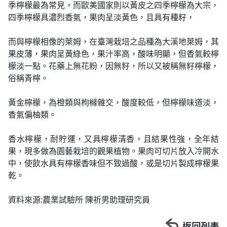
季檸檬最為常見，而歐美國家則以黃皮之四季檸檬為大宗，
四季檸檬具濃烈香氣，果肉呈淡黃色，且具有種籽，
而與檸檬相像的萊姆，在臺灣栽培之品種為大溪地萊姆，其
果皮薄，果肉呈黃綠色，果汁率高，酸味明顯，但香氣較檸
檬淡一點。花藥上無花粉，因無籽，所以又被稱無籽檸檬，
俗稱青檸。
黃金檸檬，為橙類與枸櫞雜交，酸度較低，但檸檬味道淡，
香氣偏柚類。
香水檸檬，耐貯運，又具檸檬清香，且結果性強，全年結
果，現多做為園藝栽培的觀果植物。果肉可切片放入冷開水
中，使飲水具有檸檬香味但不致過酸，或是切片製成檸檬果
乾。
資料來源:農業試驗所 陳祈男助理研究員
返回列表