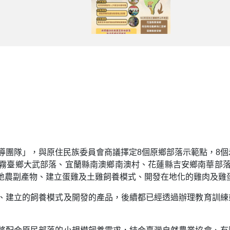
導團隊」，與原住民族委員會商議擇定8個原鄉部落示範點，8
霧臺鄉大武部落、宜蘭縣南澳鄉南澳村、花蓮縣吉安鄉南華部落
當地農副產物、建立蛋雞及土雞飼養模式、開發在地化的雞肉及雞
、建立的飼養模式及開發的產品，後續都已經透過辦理教育訓練