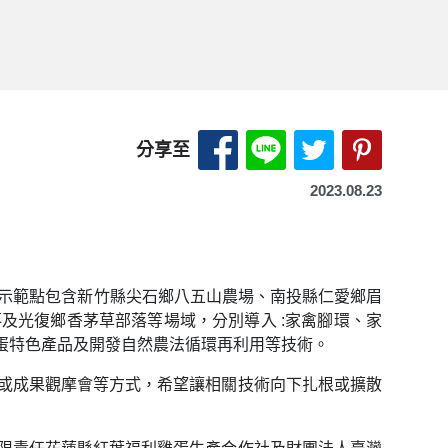
分享至 Facebook-另開
分享至 LINE-另開
分享至 X（Tw
分享至 P
分享至
2023.08.23
個示範點包含新竹縣尖石鄉八五山農場、南投縣仁愛鄉眉
及光復鄉香茅草部落等場域，分別導入 :家禽腳環、家
蛋特色產品及開發自然農法循環再利用等技術。
或成果觀摩會等方式，希望讓相關技術向下扎根或擴散