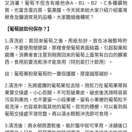
又消暑！葡萄不但含有維他命A、B1 、B2 、C多種礦物
質，也富含蛋白質、氨基酸，今天就來給大家介紹介紹臺灣
鮮食及釀酒常見的品種，大家聽過幾種呢？
【葡萄該如何保存？】
1.清洗前：買回來葡萄之後，用紙包好，放在冰箱暫時貯
存，不要使用塑膠袋，那樣會使葡萄表面結霜，引起裂果和
腐爛。消費者會注意到剛買回來的葡萄上面常有白白的髒東
西，食用前要洗乾淨才能食用（特別是打汁飲用）。
註：葡萄果粉是葡萄的一層保護膜、厚度越厚越好。
2.清洗中：先將腐爛的葡萄果粒去除，用剪刀在葡萄果蒂與
果實交接處，小心剪開。不可剪破果皮，破皮後洗滌時容易
污染到果肉，也不要留一小段果梗，留有小果梗的葡萄粒不
易洗淨，也容易刺傷其他的葡萄。剪完的穗梗，可以看到與
葡萄交接處平滑完整。再以清水輕輕沖洗即可食用。
3.清洗後：將水稍微瀝乾後，裝於盤中就可享用，冰鎮後口