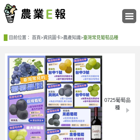
:::
:::
目前位置：
首頁
>
資訊圖卡
>
農產知識
>
臺灣常見葡萄品種
0725葡萄品
種