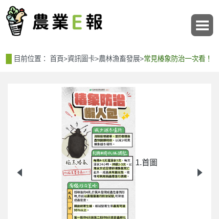
:::
:::
目前位置：
首頁
>
資訊圖卡
>
農林漁畜發展
>
常見椿象防治一次看！
1.首圖