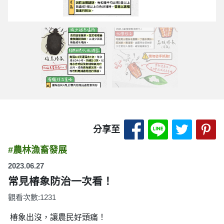
分享至 Facebook
分享至 LINE
分享至 
分
分享至
#農林漁畜發展
2023.06.27
常見椿象防治一次看！
觀看次數:1231
椿象出沒，讓農民好頭痛！