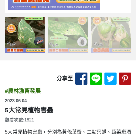
分享至 Facebook
分享至 LINE
分享至 
分
分享至
#農林漁畜發展
2023.06.04
5大常見植物害蟲
觀看次數:1821
5大常見植物害蟲，分別為黃條葉蚤、二點葉蟎、蔬菜斑潛