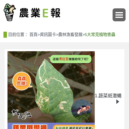
:::
:::
目前位置：
首頁
>
資訊圖卡
>
農林漁畜發展
>
5大常見植物害蟲
1.蔬菜斑潛蠅