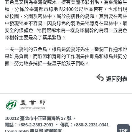
五色鳥又稱為臺灣擬啄木，擁有美麗多彩羽毛，為臺灣原生
種，分佈於臺灣都市綠地與2400公尺地區皆有，也常出現
於校園、公園及密林中，屬於樹棲性的鳥類，其實要在密林
中發現牠並不容易，因為綠色的羽毛是牠隱身在森林中，最
安全的保護色 ! 牠們跟啄木鳥一樣為啄樹幹的鳥類，五鳥色
啄樹幹主要是為了築巢繁殖。
一夫一妻制的五色鳥，雄鳥是愛妻好先生，鑿洞工作通常也
是雄鳥負責，而孵卵和育雛的工作則是由雌鳥和雄鳥共同分
攤，努力地多捕捉一些蟲子給孩子們吃。
返回列表
100212 臺北市中正區南海路 37 號 ‧
電話：+886-2-2381-2991 ‧
傳真：+886-2-2331-0341
TOP
Copyright© 農業部 版權所有