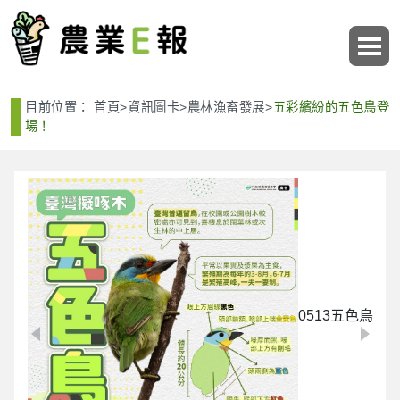
:::
:::
目前位置：
首頁
>
資訊圖卡
>
農林漁畜發展
>
五彩繽紛的五色鳥登
場！
0513五色鳥