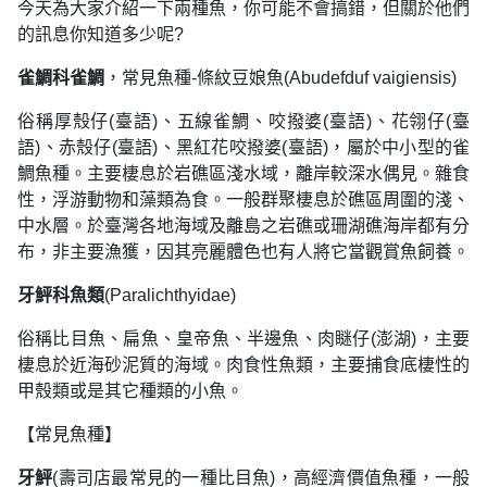
今天為大家介紹一下兩種魚，你可能不會搞錯，但關於他們
的訊息你知道多少呢?
雀鯛科雀鯛
，常見魚種-條紋豆娘魚(Abudefduf vaigiensis)
俗稱厚殼仔(臺語)、五線雀鯛、咬撥婆(臺語)、花翎仔(臺
語)、赤殼仔(臺語)、黑紅花咬撥婆(臺語)，屬於中小型的雀
鯛魚種。主要棲息於岩礁區淺水域，離岸較深水偶見。雜食
性，浮游動物和藻類為食。一般群聚棲息於礁區周圍的淺、
中水層。於臺灣各地海域及離島之岩礁或珊湖礁海岸都有分
布，非主要漁獲，因其亮麗體色也有人將它當觀賞魚飼養。
牙鮃科魚類
(Paralichthyidae)
俗稱比目魚、扁魚、皇帝魚、半邊魚、肉瞇仔(澎湖)，主要
棲息於近海砂泥質的海域。肉食性魚類，主要捕食底棲性的
甲殼類或是其它種類的小魚。
【常見魚種】
牙鮃
(壽司店最常見的一種比目魚)，高經濟價值魚種，一般