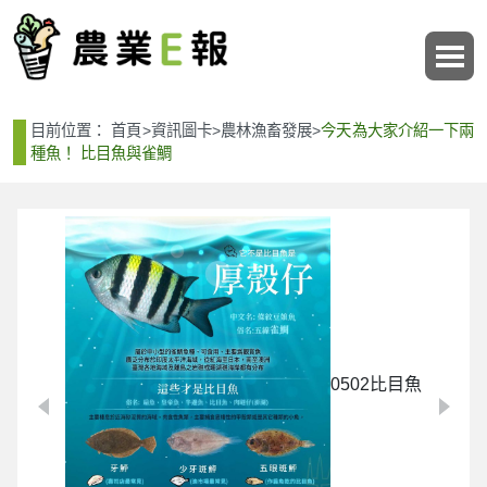
:::
:::
目前位置：
首頁
>
資訊圖卡
>
農林漁畜發展
>
今天為大家介紹一下兩
種魚！ 比目魚與雀鯛
0502比目魚