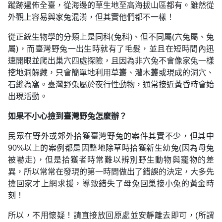
蹤跡遍佈全臺，從海邊的草生地至高海拔山區都有。雖然從
外觀上容易與家兔混淆，但其實他們都不一樣！
從正統生物學的分類上是同科(兔科)、但不同屬(穴兔屬、兔
屬)，而臺灣野兔一出生時就有了毛髮，並且在短時間內迅
速開眼並爬出巢穴四處探險，且因為非穴兔不會像家兔一樣
挖地洞躲藏，只會簡單地利用草叢、灌木叢或現成的洞穴、
石縫為窩。臺灣野兔屬於夜行性動物，通常接近黃昏時會始
出現活動。
如果不小心撿到臺灣野兔怎麼辦？
民眾在野外或郊外拾獲臺灣野兔的案件其實不少，但其中
90%以上的案例都是因整地除草時拾獲新生幼兔(因為母兔
被嚇走)，但是拾獲者時常難以辨別野生動物與寵物的差
異，所以常常在發現的第一時間做出了錯誤的決定，大多先
撿回家才上網求援，導致錯失了母兔回巢接小兔的黃金時
刻！
所以，不用懷疑！請直接放回原處並安靜離去即可，(所謂