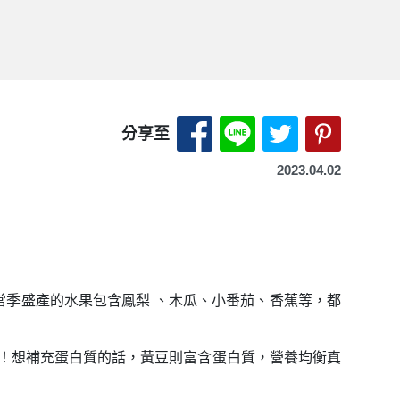
分享至 Facebook-另開
分享至 LINE-另開
分享至 X（Tw
分享至 P
分享至
2023.04.02
當季盛產的水果包含鳳梨 、木瓜、小番茄、香蕉等，都
！想補充蛋白質的話，黃豆則富含蛋白質，營養均衡真