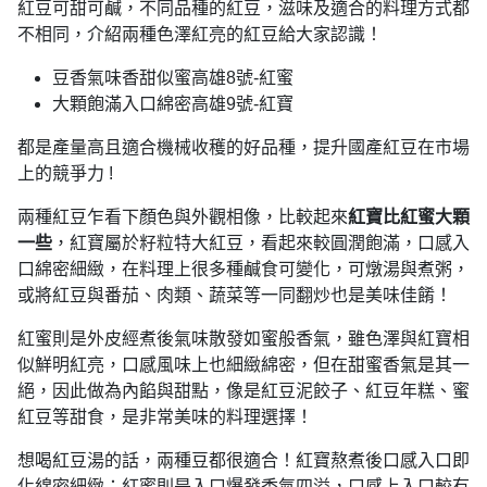
紅豆可甜可鹹，不同品種的紅豆，滋味及適合的料理方式都
不相同，介紹兩種色澤紅亮的紅豆給大家認識！
豆香氣味香甜似蜜高雄8號-紅蜜
大顆飽滿入口綿密高雄9號-紅寶
都是產量高且適合機械收穫的好品種，提升國產紅豆在市場
上的競爭力 !
兩種紅豆乍看下顏色與外觀相像，比較起來
紅寶比紅蜜大顆
一些
，紅寶屬於籽粒特大紅豆，看起來較圓潤飽滿，口感入
口綿密細緻，在料理上很多種鹹食可變化，可燉湯與煮粥，
或將紅豆與番茄、肉類、蔬菜等一同翻炒也是美味佳餚！
紅蜜則是外皮經煮後氣味散發如蜜般香氣，雖色澤與紅寶相
似鮮明紅亮，口感風味上也細緻綿密，但在甜蜜香氣是其一
絕，因此做為內餡與甜點，像是紅豆泥餃子、紅豆年糕、蜜
紅豆等甜食，是非常美味的料理選擇！
想喝紅豆湯的話，兩種豆都很適合！紅寶熬煮後口感入口即
化綿密細緻；紅蜜則是入口爆發香氣四溢，口感上入口較有