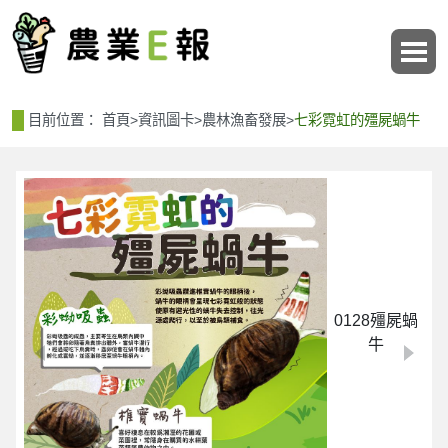
:::
:::
目前位置：
首頁
>
資訊圖卡
>
農林漁畜發展
>
七彩霓虹的殭屍蝸牛
0128殭屍蝸
牛