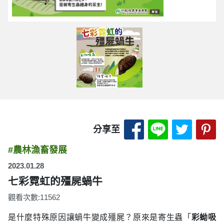
分享至 Facebook
分享至 LINE
分享至 
分
分享至
#農林漁畜發展
2023.01.28
七彩霓虹的殭屍蝸牛
觀看次數:11562
是什麼特殊原因讓蝸牛變成殭屍？原來是寄生蟲「
彩蚴吸