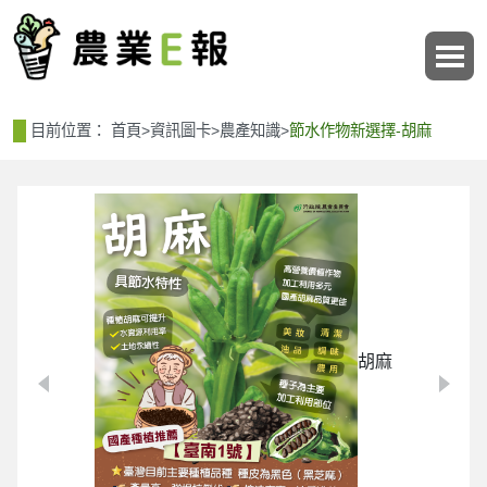
:::
:::
目前位置：
首頁
>
資訊圖卡
>
農產知識
>
節水作物新選擇-胡麻
胡麻