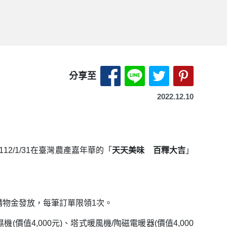
分享至 Facebook-另開
分享至 LINE-另開
分享至 X（Tw
分享至 P
分享至
2022.12.10
/1/31在臺灣農產嘉年華的「
天天美味 百釋大吉
」
購物金發放，每筆訂單限領1次。
4,000元)、塔式暖風機/陶磁電暖器(價值4,000