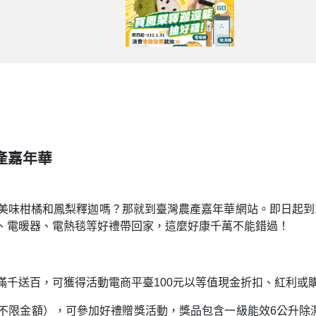
產嘉年華
味柑橘和鳳梨釋迦嗎？那就到臺灣農產嘉年華網站。即日起到112
、電暖器、電熱毯等好禮帶回家，這麼好康千萬不能錯過！
滿千送百，可獲得活動電商平臺100元以等值現金折扣、紅利或
金額），可參加好禮贈獎活動，獎品包含一級能效6公升除濕機(價值