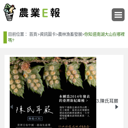
:::
:::
目前位置：
首頁
>
資訊圖卡
>
農林漁畜發展
>
你知道南湖大山在哪裡
嗎?
蕨
3.陳氏耳蕨