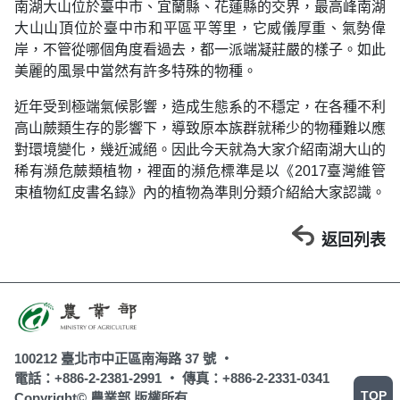
南湖大山位於臺中市、宜蘭縣、花蓮縣的交界，最高峰南湖
大山山頂位於臺中市和平區平等里，它威儀厚重、氣勢偉
岸，不管從哪個角度看過去，都一派端凝莊嚴的樣子。如此
美麗的風景中當然有許多特殊的物種。
近年受到極端氣候影響，造成生態系的不穩定，在各種不利
高山蕨類生存的影響下，導致原本族群就稀少的物種難以應
對環境變化，幾近滅絕。因此今天就為大家介紹南湖大山的
稀有瀕危蕨類植物，裡面的瀕危標準是以《2017臺灣維管
束植物紅皮書名錄》內的植物為準則分類介紹給大家認識。
返回列表
100212 臺北市中正區南海路 37 號 ‧
電話：+886-2-2381-2991 ‧
傳真：+886-2-2331-0341
TOP
Copyright© 農業部 版權所有