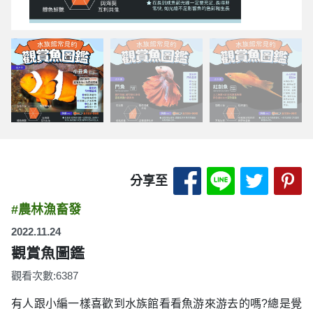
分享至 Facebook
分享至 LINE
分享至 
分
分享至
#農林漁畜發
2022.11.24
觀賞魚圖鑑
觀看次數:6387
有人跟小編一樣喜歡到水族館看看魚游來游去的嗎?總是覺