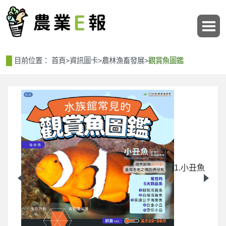
:::
:::
目前位置：
首頁
>
資訊圖卡
>
農林漁畜發展
>
觀賞魚圖鑑
1.小丑魚